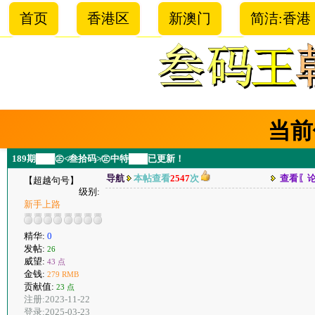
首页
香港区
新澳门
简洁:香港
当前
189期███㊣≮叁拾码≯㊣中特███已更新！
导航
本帖查看
2547
次
查看〖
【超越句号】
级别:
新手上路
精华:
0
发帖:
26
威望:
43 点
金钱:
279 RMB
贡献值:
23 点
注册:2023-11-22
登录:2025-03-23