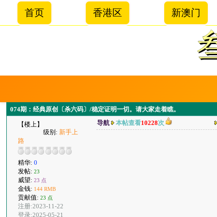
首页
香港区
新澳门
074期：经典原创〔杀六码〕/稳定证明一切。请大家走着瞧。
导航
本帖查看
10228
次
【楼上】
级别:
新手上
路
精华:
0
发帖:
23
威望:
23 点
金钱:
144 RMB
贡献值:
23 点
注册:2023-11-22
登录:2025-05-21