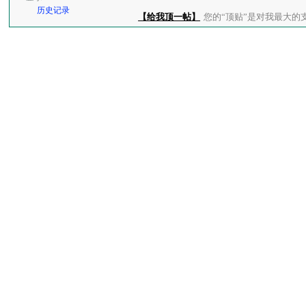
历史记录
【给我顶一帖】
您的“顶贴”是对我最大的支持