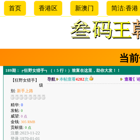
首页
香港区
新澳门
简洁:香港
当前
189期：┏狂野女猎手┓（﹛5 行﹜）致富在这里，助你大发！！
导航
本帖查看
4282
次
查看〖
【狂野女猎手】
级
别:
新手上路
精华:
0
发帖:
0
威望:
0 点
金钱:
305 RMB
贡献值:
0 点
注册:2023-11-22
登录:1970-01-01