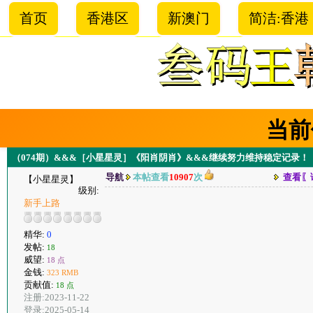
首页
香港区
新澳门
简洁:香港
当前
（074期）&&&［小星星灵］《阳肖阴肖》&&&继续努力维持稳定记录！
导航
本帖查看
10907
次
查看〖
【小星星灵】
级别:
新手上路
精华:
0
发帖:
18
威望:
18 点
金钱:
323 RMB
贡献值:
18 点
注册:2023-11-22
登录:2025-05-14