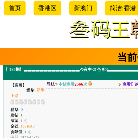
首页
香港区
新澳门
简洁:香港
当前
〖189期〗▃▃▃▃▃▃▃▃▃▃▃▃▃▃今夜中≮3 色肖≯▃▃▃▃▃▃
导航
本帖查看
2566
次
查看〖
【豪哥】
级别:
新手
上路
精华:
0
发帖:
1
威望:
1 点
金钱:
135 RMB
贡献值:
1 点
注册:2023-11-22