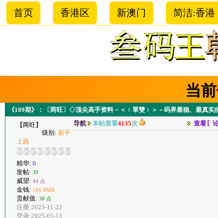
首页
香港区
新澳门
简洁:香港
当前
《189期》：〔两旺〕◇顶尖高手资料－＜﹛單雙﹜＞－码界最稳、最真实
导航
本帖查看
4135
次
查看〖
【两旺】
级别:
新手
上路
精华:
0
发帖:
39
威望:
44 点
金钱:
166 RMB
贡献值:
38 点
注册:2023-11-22
登录:2025-05-13