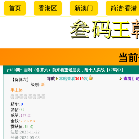
首页
香港区
新澳门
简洁:香港
当前
┏189期┓吉利（备算六）前来看望老朋友，附个人实战【17码中】
导航
本帖查看
3019
次
查看〖
【备算六】
级别:
新
手上路
精华:
0
发帖:
82
威望:
177 点
金钱:
258 RMB
贡献值:
64 点
注册:2023-11-22
登录:2024-05-03