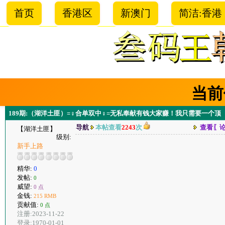
首页
香港区
新澳门
简洁:香港
当前
189期:（湖洋土匪）=♀合单双中♀=无私奉献有钱大家赚！我只需要一个顶 
导航
本帖查看
2243
次
查看〖
【湖洋土匪】
级别:
新手上路
精华:
0
发帖:
0
威望:
0 点
金钱:
215 RMB
贡献值:
0 点
注册:2023-11-22
登录:1970-01-01