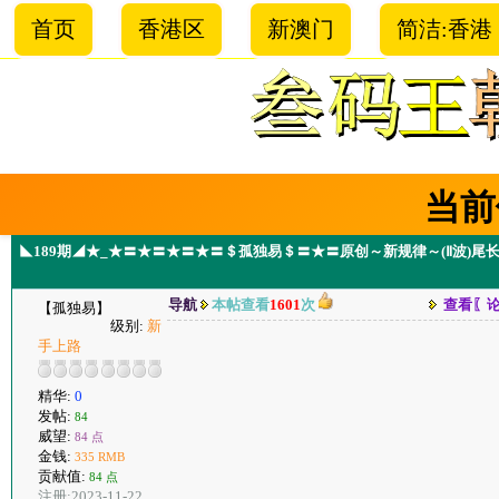
首页
香港区
新澳门
简洁:香港
当前
◣189期◢★_★〓★〓★〓★〓＄孤独易＄〓★〓原创～新规律～(Ⅱ波)
导航
本帖查看
1601
次
查看〖
【孤独易】
级别:
新
手上路
精华:
0
发帖:
84
威望:
84 点
金钱:
335 RMB
贡献值:
84 点
注册:2023-11-22