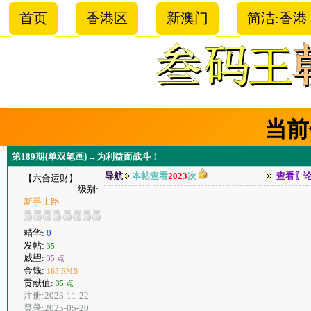
首页
香港区
新澳门
简洁:香港
当前
第189期{单双笔画}→为利益而战斗！
导航
本帖查看
2023
次
查看〖
【六合运财】
级别:
新手上路
精华:
0
发帖:
35
威望:
35 点
金钱:
165 RMB
贡献值:
35 点
注册:2023-11-22
登录:2025-05-20