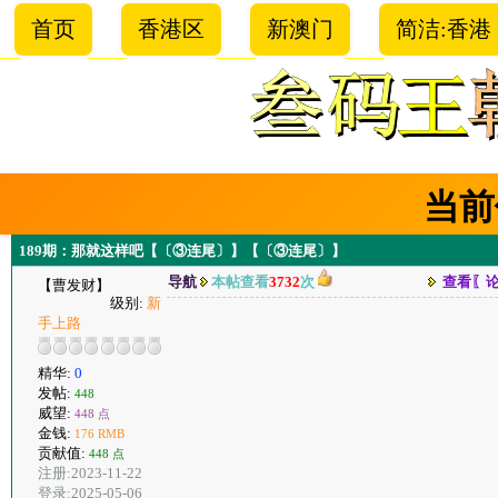
首页
香港区
新澳门
简洁:香港
当前
189期：那就这样吧【〔③连尾〕】【〔③连尾〕】
导航
本帖查看
3732
次
查看〖
【曹发财】
级别:
新
手上路
精华:
0
发帖:
448
威望:
448 点
金钱:
176 RMB
贡献值:
448 点
注册:2023-11-22
登录:2025-05-06